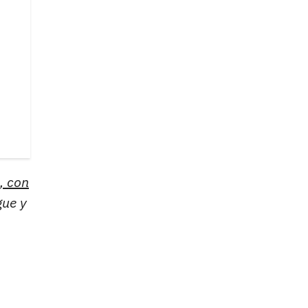
, con
gue y