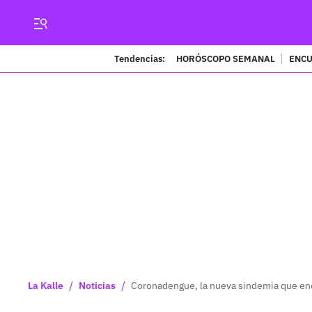
Tendencias:
HORÓSCOPO SEMANAL
ENCU
/
/
La Kalle
Noticias
Coronadengue, la nueva sindemia que en