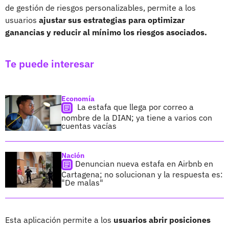
de gestión de riesgos personalizables, permite a los
usuarios
ajustar sus estrategias para optimizar
ganancias y reducir al mínimo los riesgos asociados.
Te puede interesar
Economía
La estafa que llega por correo a
nombre de la DIAN; ya tiene a varios con
cuentas vacías
Nación
Denuncian nueva estafa en Airbnb en
Cartagena; no solucionan y la respuesta es:
"De malas"
Esta aplicación permite a los
usuarios abrir posiciones