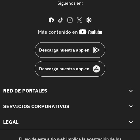
Síguenos en:
facebook
tiktok
instagram
twitter
google
youtube-
Más contenido en
footer
Descarga nuestra app en
Descarga nuestra app en
RED DE PORTALES
SERVICIOS CORPORATIVOS
LEGAL
El uso de este sitio web implica la aceptación de los