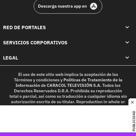
Descarga nuestra app en
RED DE PORTALES
SERVICIOS CORPORATIVOS
LEGAL
El uso de este sitio web implica la aceptación de los
Términos y condiciones
y
Políticas de Tratamiento de la
Información
de
CARACOL TELEVISIÓN S.A.
Todos los
Derechos Reservados D.R.A. Prohibida su reproducción
total o parcial, así como su traducción a cualquier idioma sin
autorización escrita de su titular. Reproduction in whole or
c
in part, or translation without written permission is
prohibited. All rights reserved 2025.
PUBLICIDAD
MIEMBRO DE: