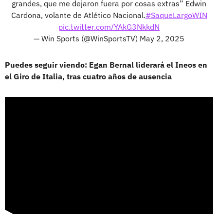
grandes, que me dejaron fuera por cosas extras” Edwin
Cardona, volante de Atlético Nacional.
#SaqueLargoWIN
pic.twitter.com/YAkG3NkkdN
— Win Sports (@WinSportsTV)
May 2, 2025
Puedes seguir viendo: Egan Bernal liderará el Ineos en
el Giro de Italia, tras cuatro años de ausencia