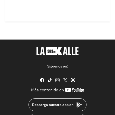
Síguenos en:
facebook
tiktok
instagram
twitter
google
youtube-
Más contenido en
footer
Descarga nuestra app en