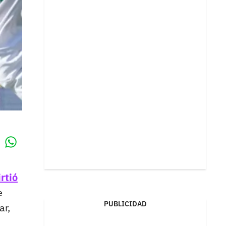
Whatsapp
k
rtió
e
PUBLICIDAD
ar,