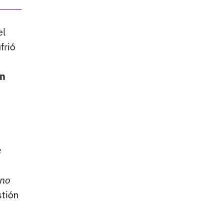
el
frió
on
e
 no
stión