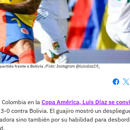
partido frente a Bolivia
/Foto: Instagram @luisdiaz19_
Faceboo
X
e Colombia en la
Copa América, Luis Díaz se convi
 3-0 contra Bolivia. El guajiro mostró un despliegu
adora sino también por su habilidad para desbord
d.