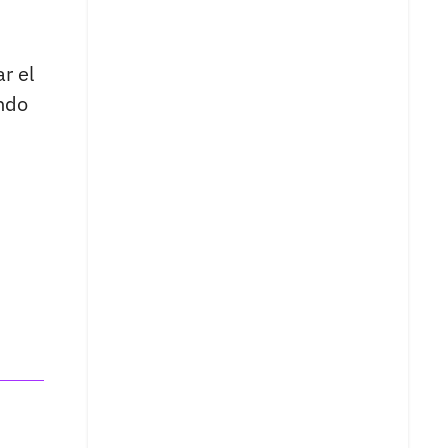
r el
ndo