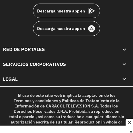
Descarga nuestra app en
Descarga nuestra app en
RED DE PORTALES
SERVICIOS CORPORATIVOS
LEGAL
El uso de este sitio web implica la aceptación de los
Términos y condiciones
y
Políticas de Tratamiento de la
Información
de
CARACOL TELEVISIÓN S.A.
Todos los
Derechos Reservados D.R.A. Prohibida su reproducción
total o parcial, así como su traducción a cualquier idioma sin
autorización escrita de su titular. Reproduction in whole or
c
in part, or translation without written permission is
prohibited. All rights reserved 2025.