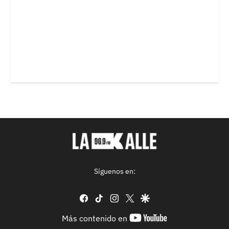
Síguenos en:
facebook
tiktok
instagram
twitter
google
youtube-
Más contenido en
footer