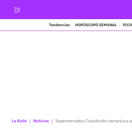
Tendencias:
HORÓSCOPO SEMANAL
PICO
/
/
La Kalle
Noticias
Supermercados Colsubsidio cerrará sus pu