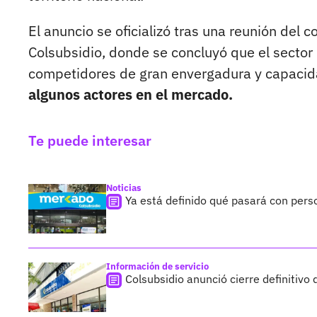
El anuncio se oficializó tras una reunión del c
Colsubsidio, donde se concluyó que el sector
competidores de gran envergadura y capacid
algunos actores en el mercado.
Te puede interesar
Noticias
Ya está definido qué pasará con per
Información de servicio
Colsubsidio anunció cierre definiti