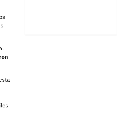
os
es
a.
eron
esta
iles