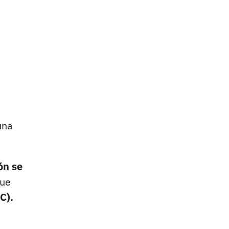
una
ón se
que
C).