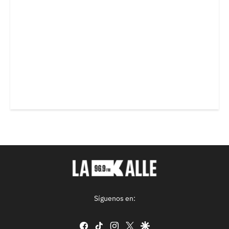
Síguenos en:
facebook
tiktok
instagram
twitter
google