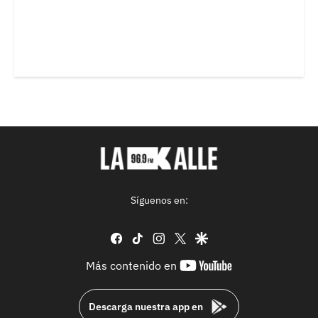
Síguenos en:
facebook
tiktok
instagram
twitter
google
youtube-
Más contenido en
footer
Descarga nuestra app en