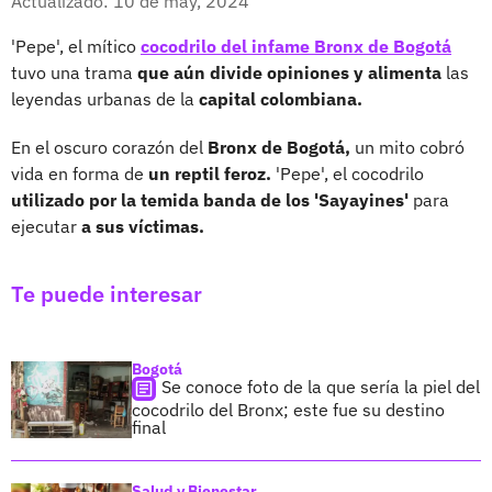
Actualizado: 10 de may, 2024
'Pepe', el mítico
cocodrilo del infame Bronx de Bogotá
tuvo una trama
que aún divide opiniones y alimenta
las
leyendas urbanas de la
capital colombiana.
En el oscuro corazón del
Bronx de Bogotá,
un mito cobró
vida en forma de
un reptil feroz.
'Pepe', el cocodrilo
utilizado por la temida banda de los 'Sayayines'
para
ejecutar
a sus víctimas.
Te puede interesar
Bogotá
Se conoce foto de la que sería la piel del
cocodrilo del Bronx; este fue su destino
final
Salud y Bienestar