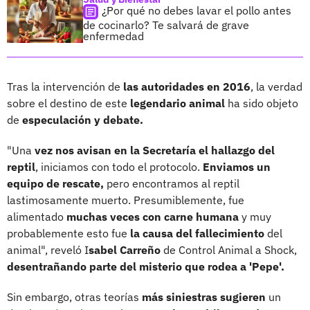
¿Por qué no debes lavar el pollo antes
de cocinarlo? Te salvará de grave
enfermedad
Tras la intervención de
las autoridades en 2016
, la verdad
sobre el destino de este
legendario animal
ha sido objeto
de
especulación y debate.
"Una
vez nos avisan en la Secretaría el hallazgo del
reptil
, iniciamos con todo el protocolo.
Enviamos un
equipo de rescate,
pero encontramos al reptil
lastimosamente muerto. Presumiblemente, fue
alimentado
muchas veces con carne humana
y muy
probablemente esto fue
la causa del fallecimiento
del
animal", reveló I
sabel Carreño
de Control Animal a Shock,
desentrañando parte del misterio que rodea a 'Pepe'.
Sin embargo, otras teorías
más siniestras sugieren
un