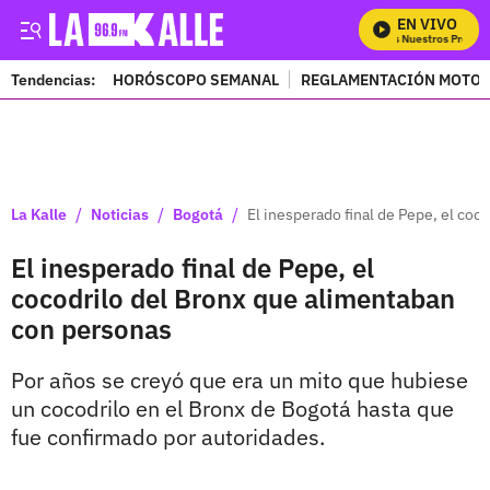
EN VIVO
Mira Todos Nuestros Program
Tendencias:
HORÓSCOPO SEMANAL
REGLAMENTACIÓN MOTOS
PUBLICIDAD
/
/
/
La Kalle
Noticias
Bogotá
El inesperado final de Pepe, el co
El inesperado final de Pepe, el
cocodrilo del Bronx que alimentaban
con personas
Por años se creyó que era un mito que hubiese
un cocodrilo en el Bronx de Bogotá hasta que
fue confirmado por autoridades.