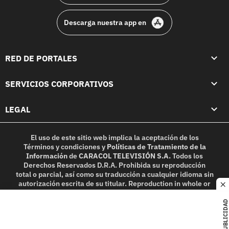
Descarga nuestra app en
RED DE PORTALES
SERVICIOS CORPORATIVOS
LEGAL
El uso de este sitio web implica la aceptación de los
Términos y condiciones
y
Políticas de Tratamiento de la
Información
de
CARACOL TELEVISIÓN S.A.
Todos los
Derechos Reservados D.R.A. Prohibida su reproducción
total o parcial, así como su traducción a cualquier idioma sin
autorización escrita de su titular. Reproduction in whole or
c
in part, or translation without written permission is
prohibited. All rights reserved 2025.
PUBLICIDAD
MIEMBRO DE: