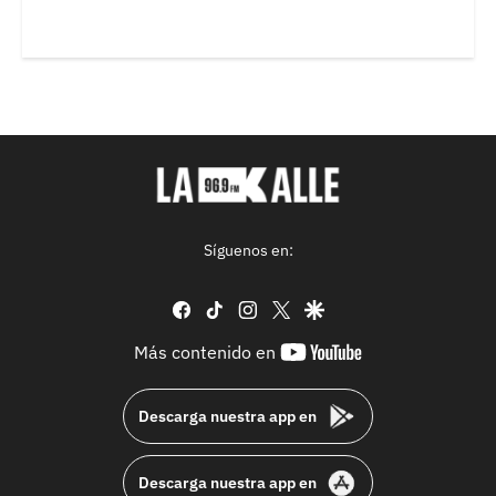
Síguenos en:
facebook
tiktok
instagram
twitter
google
youtube-
Más contenido en
footer
Descarga nuestra app en
Descarga nuestra app en