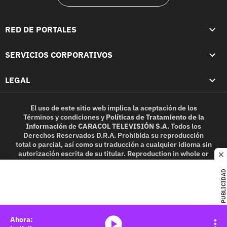
RED DE PORTALES
SERVICIOS CORPORATIVOS
LEGAL
El uso de este sitio web implica la aceptación de los
Términos y condiciones
y
Políticas de Tratamiento de la
Información
de
CARACOL TELEVISIÓN S.A.
Todos los
Derechos Reservados D.R.A. Prohibida su reproducción
total o parcial, así como su traducción a cualquier idioma sin
autorización escrita de su titular. Reproduction in whole or
c
in part, or translation without written permission is
prohibited. All rights reserved 2025.
PUBLICIDAD
MIEMBRO DE:
media-icon