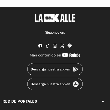
Síguenos en:
facebook
tiktok
instagram
twitter
google
youtube-
Más contenido en
footer
Descarga nuestra app en
Descarga nuestra app en
RED DE PORTALES