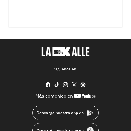
Síguenos en:
facebook
tiktok
instagram
twitter
google
youtube-
Más contenido en
footer
Descarga nuestra app en
Descarga nuestra app en