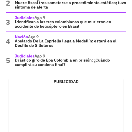
Muere fiscal tras someterse a procedimiento estético; tuvo
síntoma de alerta
Judiciales
Ago 9
Identifican a las tres colombianas que murieron en
accidente de helicóptero en Brasil
Nación
Ago 9
Abelardo De La Espriella llega a Medellín: estará en el
Desfile de Silleteros
Judiciales
Ago 9
Drástico giro de Epa Colombia en prisión: ¿Cuándo
cumplirá su condena final?
PUBLICIDAD