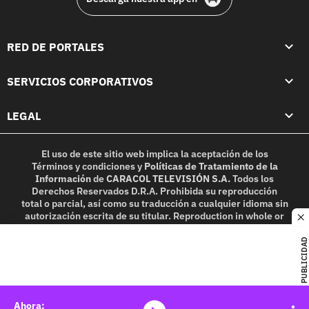
RED DE PORTALES
SERVICIOS CORPORATIVOS
LEGAL
El uso de este sitio web implica la aceptación de los
Términos y condiciones
y
Políticas de Tratamiento de la
Información
de
CARACOL TELEVISIÓN S.A.
Todos los
Derechos Reservados D.R.A. Prohibida su reproducción
total o parcial, así como su traducción a cualquier idioma sin
autorización escrita de su titular. Reproduction in whole or
c
in part, or translation without written permission is
prohibited. All rights reserved 2025.
PUBLICIDAD
MIEMBRO DE: