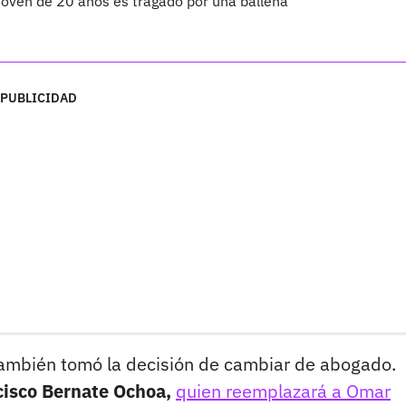
joven de 20 años es tragado por una ballena
PUBLICIDAD
 también tomó la decisión de cambiar de abogado.
cisco Bernate Ochoa,
quien reemplazará a Omar