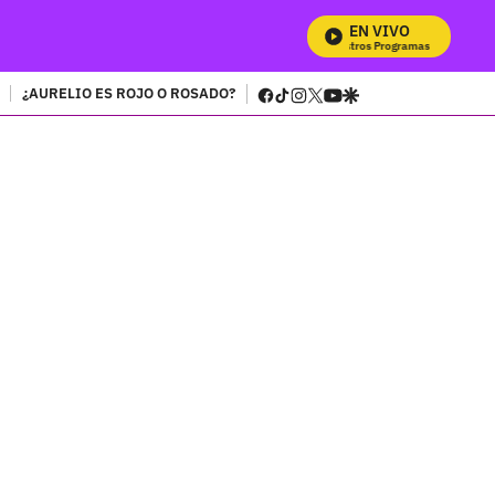
EN VIVO
Mira Todos N
facebook
tiktok
instagram
twitter
youtube
google
¿AURELIO ES ROJO O ROSADO?