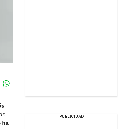
Whatsapp
k
ás
más
PUBLICIDAD
e ha