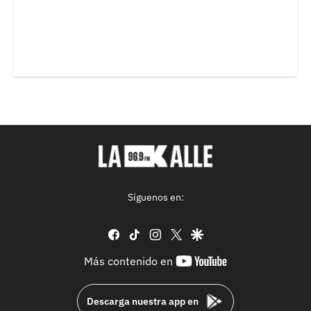
Síguenos en:
facebook
tiktok
instagram
twitter
google
youtube-
Más contenido en
footer
Descarga nuestra app en