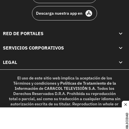
Descarga nuestra app en
RED DE PORTALES
SERVICIOS CORPORATIVOS
LEGAL
El uso de este sitio web implica la aceptación de los
Términos y condiciones
y
Políticas de Tratamiento de la
Información
de
CARACOL TELEVISIÓN S.A.
Todos los
Derechos Reservados D.R.A. Prohibida su reproducción
total o parcial, así como su traducción a cualquier idioma sin
autorización escrita de su titular. Reproduction in whole or
c
in part, or translation without written permission is
prohibited. All rights reserved 2025.
PUBLICIDAD
MIEMBRO DE: