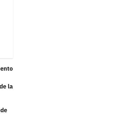
iento
de la
 de