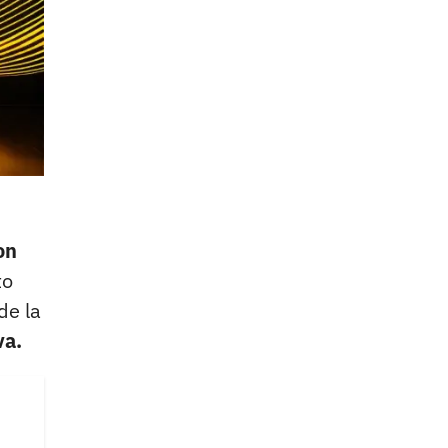
on
to
de la
va.