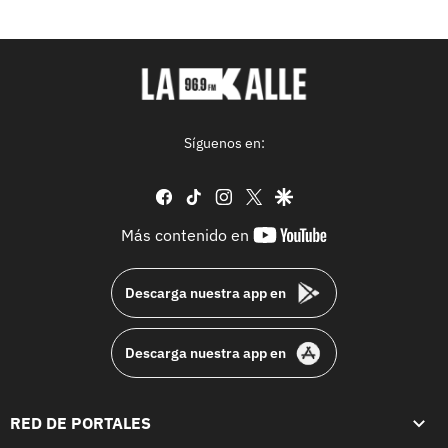
Síguenos en:
facebook
tiktok
instagram
twitter
google
youtube-
Más contenido en
footer
Descarga nuestra app en
Descarga nuestra app en
RED DE PORTALES