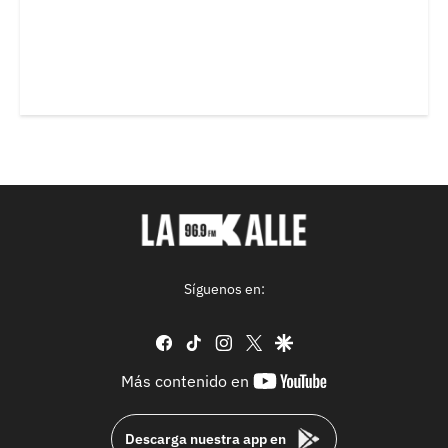
Síguenos en:
facebook
tiktok
instagram
twitter
google
youtube-
Más contenido en
footer
Descarga nuestra app en