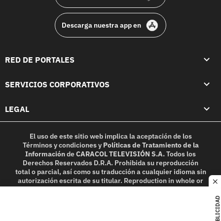
Descarga nuestra app en
RED DE PORTALES
SERVICIOS CORPORATIVOS
LEGAL
El uso de este sitio web implica la aceptación de los
Términos y condiciones
y
Políticas de Tratamiento de la
Información
de
CARACOL TELEVISIÓN S.A.
Todos los
Derechos Reservados D.R.A. Prohibida su reproducción
total o parcial, así como su traducción a cualquier idioma sin
autorización escrita de su titular. Reproduction in whole or
c
in part, or translation without written permission is
prohibited. All rights reserved 2025.
PUBLICIDAD
MIEMBRO DE: