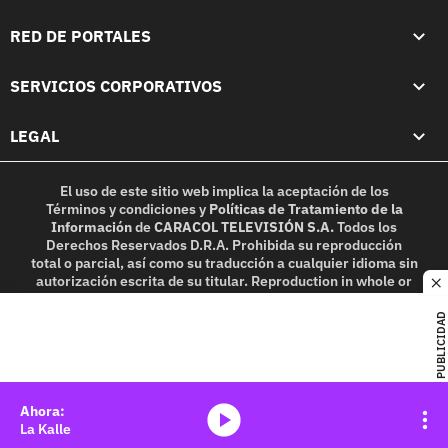
RED DE PORTALES
SERVICIOS CORPORATIVOS
LEGAL
El uso de este sitio web implica la aceptación de los
Términos y condiciones
y
Políticas de Tratamiento de la
Información
de
CARACOL TELEVISIÓN S.A.
Todos los
Derechos Reservados D.R.A. Prohibida su reproducción
total o parcial, así como su traducción a cualquier idioma sin
autorización escrita de su titular. Reproduction in whole or
c
in part, or translation without written permission is
prohibited. All rights reserved 2025.
PUBLICIDAD
MIEMBRO DE:
media-icon
La Kalle