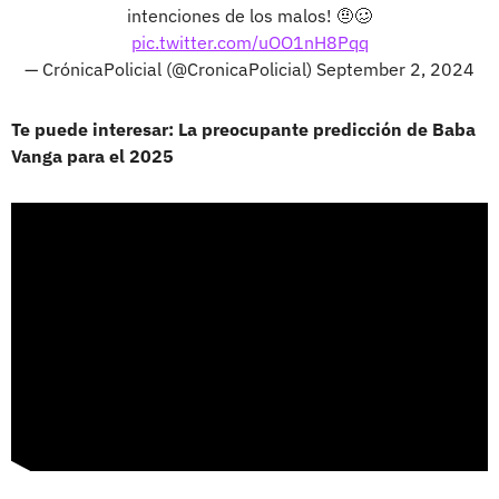
intenciones de los malos! 🤨🥴
pic.twitter.com/uOO1nH8Pqq
— CrónicaPolicial (@CronicaPolicial)
September 2, 2024
Te puede interesar: La preocupante predicción de Baba
Vanga para el 2025