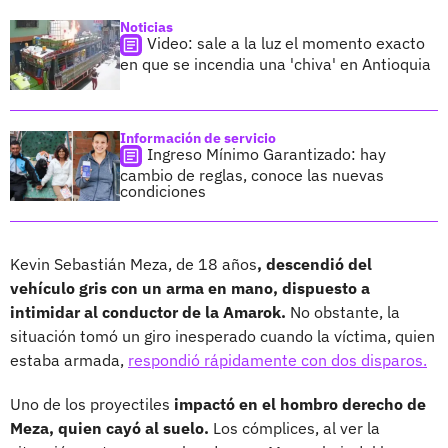
Noticias
Video: sale a la luz el momento exacto
en que se incendia una 'chiva' en Antioquia
Información de servicio
Ingreso Mínimo Garantizado: hay
cambio de reglas, conoce las nuevas
condiciones
Kevin Sebastián Meza, de 18 años
, descendió del
vehículo gris con un arma en mano, dispuesto a
intimidar al conductor de la Amarok.
No obstante, la
situación tomó un giro inesperado cuando la víctima, quien
estaba armada,
respondió rápidamente con dos disparos.
Uno de los proyectiles
impactó en el hombro derecho de
Meza, quien cayó al suelo.
Los cómplices, al ver la