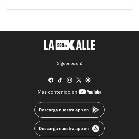
Síguenos en:
facebook
tiktok
instagram
twitter
google
youtube-
Más contenido en
footer
Descarga nuestra app en
Descarga nuestra app en