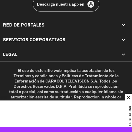
Descarga nuestra app en
RED DE PORTALES
SERVICIOS CORPORATIVOS
LEGAL
El uso de este sitio web implica la aceptación de los
Términos y condiciones
y
Políticas de Tratamiento de la
Información
de
CARACOL TELEVISIÓN S.A.
Todos los
Derechos Reservados D.R.A. Prohibida su reproducción
total o parcial, así como su traducción a cualquier idioma sin
autorización escrita de su titular. Reproduction in whole or
c
in part, or translation without written permission is
prohibited. All rights reserved 2025.
PUBLICIDAD
MIEMBRO DE: