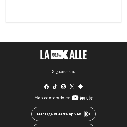
Síguenos en:
facebook
tiktok
instagram
twitter
google
youtube-
Más contenido en
footer
Descarga nuestra app en