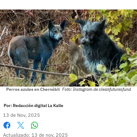
Perros azules en Chernóbil
Foto: Instagram de cleanfuturesfund
Por:
Redacción digital La Kalle
13 de Nov, 2025
Whatsapp
Facebook
X
Actualizado: 13 de nov, 2025