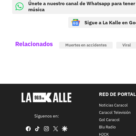
Únete a nuestro canal de Whatsapp para tener
música
Sigue a La Kalle en Go
Relacionados
Muertes en accidentes
Viral
RED DE PORTA
Noticias Caracol
Caracol Televisión
Síguenos en:
Gol Caracol
Blu Radio
facebook
tiktok
instagram
twitter
google
HJCK