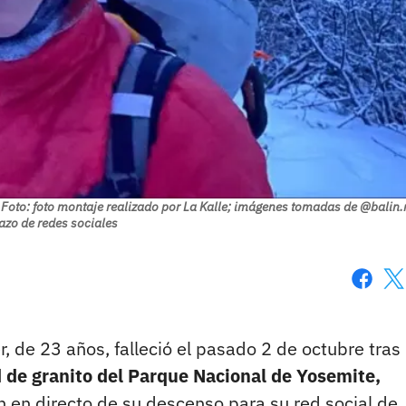
Foto: foto montaje realizado por La Kalle; imágenes tomadas de @balin.m
azo de redes sociales
Faceboo
X
, de 23 años, falleció el pasado 2 de octubre tras
d de granito del Parque Nacional de Yosemite,
n en directo de su descenso para su red social de