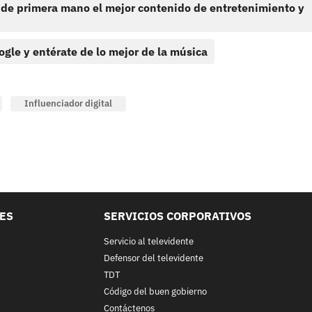
 de primera mano el mejor contenido de entretenimiento y
ogle y entérate de lo mejor de la música
Influenciador digital
LES
SERVICIOS CORPORATIVOS
Servicio al televidente
Defensor del televidente
TDT
Código del buen gobierno
Contáctenos