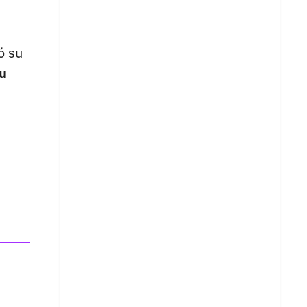
ó su
u