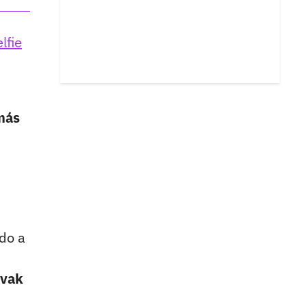
lfie
más
do a
ovak