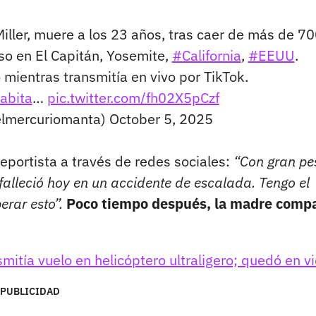
iller, muere a los 23 años, tras caer de más de 7
so en El Capitán, Yosemite,
#California
,
#EEUU
.
 mientras transmitía en vivo por TikTok.
abita
…
pic.twitter.com/fh02X5pCzf
@elmercuriomanta)
October 5, 2025
eportista a través de redes sociales:
“Con gran pe
r falleció hoy en un accidente de escalada. Tengo el
rar esto”.
Poco tiempo después, la madre compa
smitía vuelo en helicóptero ultraligero; quedó en v
PUBLICIDAD