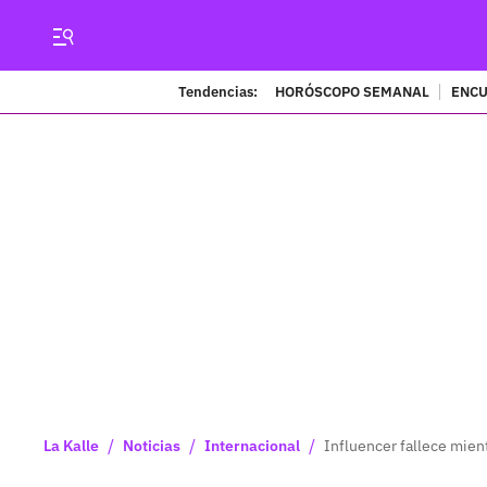
Tendencias:
HORÓSCOPO SEMANAL
ENCU
/
/
/
La Kalle
Noticias
Internacional
Influencer fallece mien