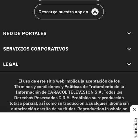
Descarga nuestra app en
RED DE PORTALES
SERVICIOS CORPORATIVOS
LEGAL
El uso de este sitio web implica la aceptación de los
Términos y condiciones
y
Políticas de Tratamiento de la
Información
de
CARACOL TELEVISIÓN S.A.
Todos los
Derechos Reservados D.R.A. Prohibida su reproducción
total o parcial, así como su traducción a cualquier idioma sin
autorización escrita de su titular. Reproduction in whole or
c
in part, or translation without written permission is
prohibited. All rights reserved 2025.
PUBLICIDAD
MIEMBRO DE: