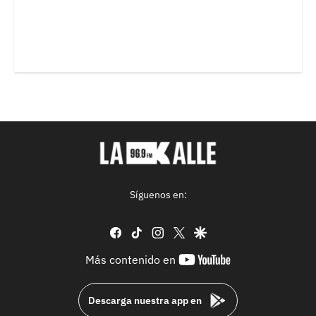
Síguenos en:
facebook
tiktok
instagram
twitter
google
youtube-
Más contenido en
footer
Descarga nuestra app en