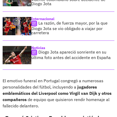
Diogo Jota
Internacional
La razón, de fuerza mayor, por la que
Diogo Jota se vio obligado a viajar por
carretera
Noticias
Diogo Jota apareció sonriente en su
última foto antes del accidente en España
El emotivo funeral en Portugal congregó a numerosas
personalidades del fútbol, incluyendo a
jugadores
emblemáticos del Liverpool como Virgil van Dijk y otros
compañeros
de equipo que quisieron rendir homenaje al
fallecido delantero.