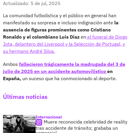
Facebook
X
Actualizado: 5 de jul, 2025
La comunidad futbolística y el público en general han
manifestado su sorpresa e incluso indignación ante
la
ausencia de figuras prominentes como Cristiano
Ronaldo y el colombiano Luis Díaz
en
el funeral de Diogo
Jota, delantero del Liverpool y la Selección de Portugal, y
su hermano André Silva.
Ambos
fallecieron trágicamente la madrugada del 3 de
julio de 2025 en un accidente automovilístico
en
España,
un suceso que ha conmocionado al deporte.
Últimas noticias
Internacional
Muere reconocida celebridad de reality
tras accidente de tránsito; grababa un
comercial