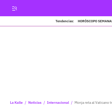
Tendencias:
HORÓSCOPO SEMANA
/
/
/
La Kalle
Noticias
Internacional
Monja reta al Vaticano t