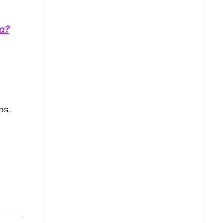
pa?
os.