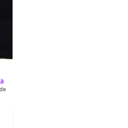
ía
 de