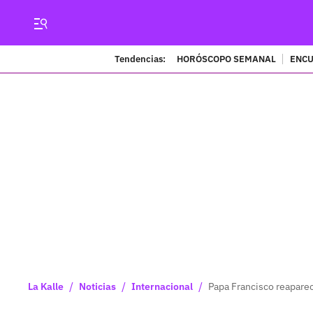
Tendencias:
HORÓSCOPO SEMANAL
ENCU
/
/
/
La Kalle
Noticias
Internacional
Papa Francisco reapare