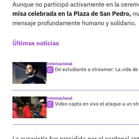
Aunque no participó activamente en la ceremo
misa celebrada en la Plaza de San Pedro,
ma
mensaje profundamente humano y solidario.
Últimas noticias
Internacional
De estudiante a streamer: La vida de 
Internacional
Video capta en vivo el ataque a un s
La eucaristía fue presidida por el cardenal 