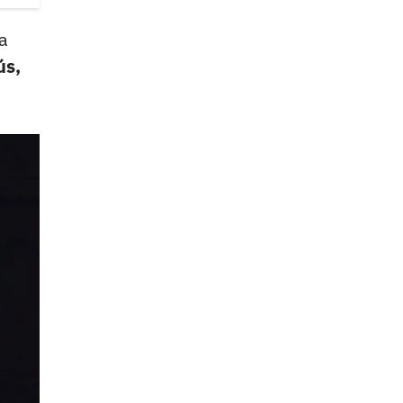
a
ús,