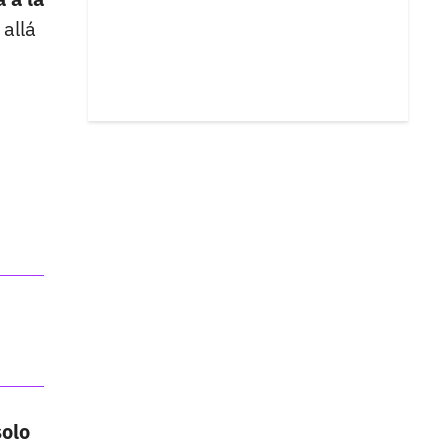
 allá
solo