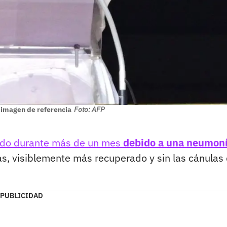
 imagen de referencia
Foto: AFP
ado durante más de un mes
debido a una neumon
as, visiblemente más recuperado y sin las cánulas
PUBLICIDAD