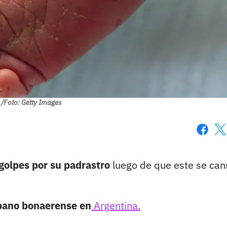
/Foto: Getty Images
Faceboo
X
golpes por su padrastro
luego de que este se can
bano bonaerense en
Argentina.