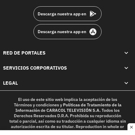
footer
Descarga nuestra app en
Descarga nuestra app en
RED DE PORTALES
SERVICIOS CORPORATIVOS
LEGAL
El uso de este sitio web implica la aceptación de los
Términos y condiciones
y
Políticas de Tratamiento de la
Información
de
CARACOL TELEVISIÓN S.A.
Todos los
Derechos Reservados D.R.A. Prohibida su reproducción
total o parcial, así como su traducción a cualquier idioma sin
autorización escrita de su titular. Reproduction in whole or
c
in part, or translation without written permission is