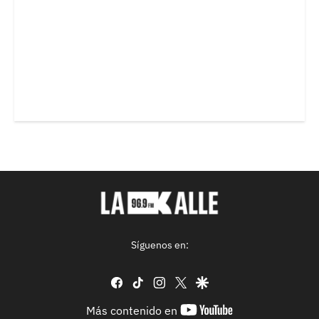
Síguenos en:
facebook
tiktok
instagram
twitter
google
youtube-
Más contenido en