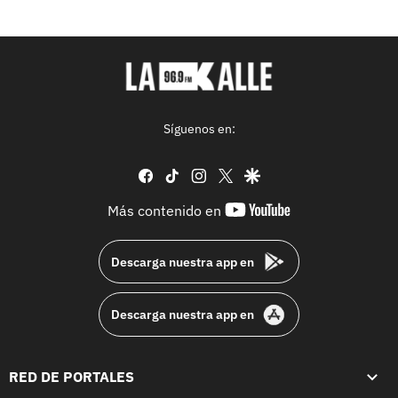
Síguenos en:
facebook
tiktok
instagram
twitter
google
youtube-
Más contenido en
footer
Descarga nuestra app en
Descarga nuestra app en
RED DE PORTALES