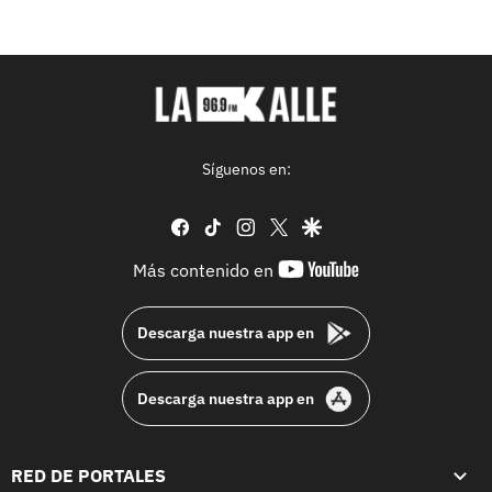
Síguenos en:
facebook
tiktok
instagram
twitter
google
youtube-
Más contenido en
footer
Descarga nuestra app en
Descarga nuestra app en
RED DE PORTALES