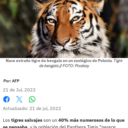
Nace extraño tigre de bengala en un zoológico de Polonia
Tigre
de bengala // FOTO: Pixabay
Por:
AFP
21 de Jul, 2022
Whatsapp
Facebook
X
Actualizado: 21 de jul, 2022
Los
tigres salvajes
son un
40% más numerosos de lo que
se pensaba,
y la población del Panthera Tigris "parece