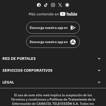
facebook
tiktok
instagram
twitter
google
youtube-
Más contenido en
footer
Descarga nuestra app en
Descarga nuestra app en
RED DE PORTALES
SERVICIOS CORPORATIVOS
LEGAL
El uso de este sitio web implica la aceptación de los
Términos y condiciones
y
Políticas de Tratamiento de la
Información
de
CARACOL TELEVISIÓN S.A.
Todos los