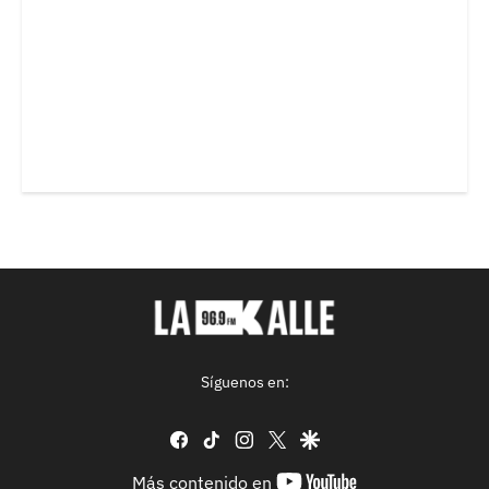
Síguenos en:
facebook
tiktok
instagram
twitter
google
youtube-
Más contenido en