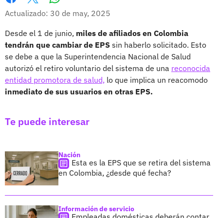
Whatsapp
Facebook
X
Actualizado: 30 de may, 2025
Desde el 1 de junio,
miles de afiliados en Colombia
tendrán que cambiar de EPS
sin haberlo solicitado. Esto
se debe a que la Superintendencia Nacional de Salud
autorizó el retiro voluntario del sistema de una
reconocida
entidad promotora de salud,
lo que implica un reacomodo
inmediato de sus usuarios en otras EPS.
Te puede interesar
Nación
Esta es la EPS que se retira del sistema
en Colombia, ¿desde qué fecha?
Información de servicio
Empleadas domésticas deberán contar