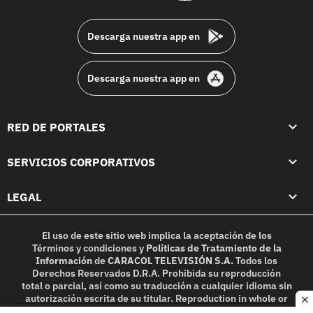
footer
Descarga nuestra app en
Descarga nuestra app en
RED DE PORTALES
SERVICIOS CORPORATIVOS
LEGAL
El uso de este sitio web implica la aceptación de los
Términos y condiciones
y
Políticas de Tratamiento de la
Información
de
CARACOL TELEVISIÓN S.A.
Todos los
Derechos Reservados D.R.A. Prohibida su reproducción
total o parcial, así como su traducción a cualquier idioma sin
autorización escrita de su titular. Reproduction in whole or
c
in part, or translation without written permission is