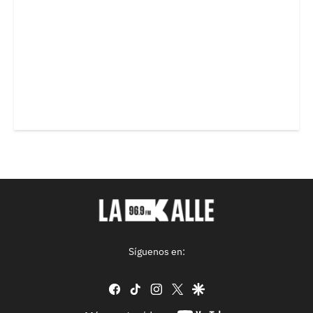
Síguenos en:
facebook
tiktok
instagram
twitter
google