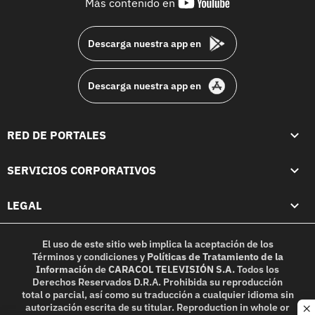
youtube-
Más contenido en
footer
Descarga nuestra app en
Descarga nuestra app en
RED DE PORTALES
SERVICIOS CORPORATIVOS
LEGAL
El uso de este sitio web implica la aceptación de los
Términos y condiciones
y
Políticas de Tratamiento de la
Información
de
CARACOL TELEVISIÓN S.A.
Todos los
Derechos Reservados D.R.A. Prohibida su reproducción
total o parcial, así como su traducción a cualquier idioma sin
autorización escrita de su titular. Reproduction in whole or
c