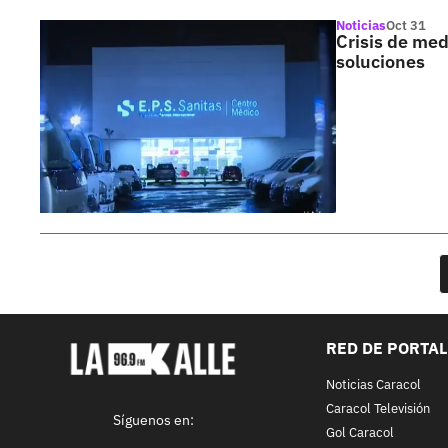
Noticias
Oct 31
Crisis de me
soluciones
RED DE PORTA
Noticias Caracol
Caracol Televisión
Síguenos en:
Gol Caracol