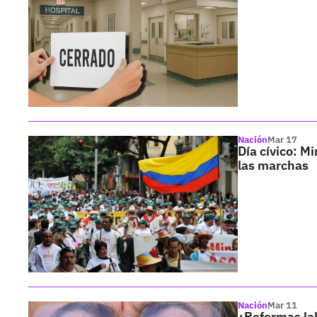
Nación
Mar 17
Día cívico: M
las marchas
Nación
Mar 11
¿Reformas lab