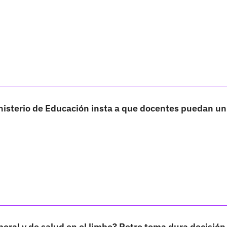
inisterio de Educación insta a que docentes puedan un
oral y de salud en el limbo? Petro toma dura decisión 