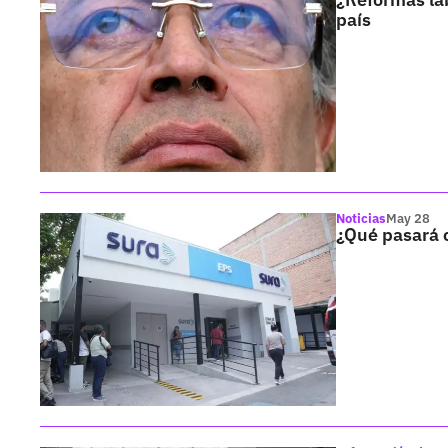
país
Noticias
May 28
¿Qué pasará c