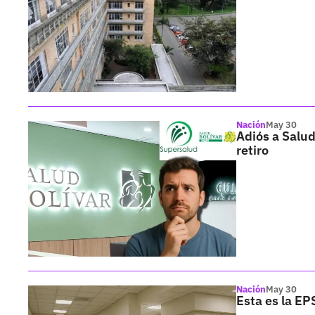
Nación
May 30
Adiós a Salud
retiro
Nación
May 30
Esta es la EP