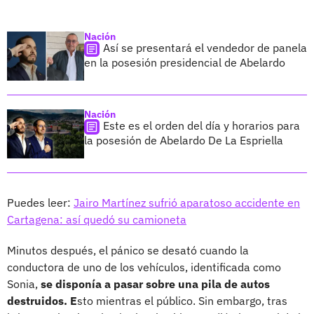
Nación
Así se presentará el vendedor de panela
en la posesión presidencial de Abelardo
Nación
Este es el orden del día y horarios para
la posesión de Abelardo De La Espriella
Puedes leer:
Jairo Martínez sufrió aparatoso accidente en
Cartagena: así quedó su camioneta
Minutos después, el pánico se desató cuando la
conductora de uno de los vehículos, identificada como
Sonia,
se disponía a pasar sobre una pila de autos
destruidos. E
sto mientras el público. Sin embargo, tras