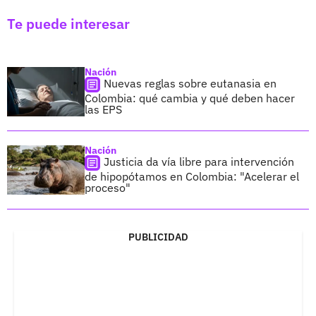
Te puede interesar
Nación
Nuevas reglas sobre eutanasia en
Colombia: qué cambia y qué deben hacer
las EPS
Nación
Justicia da vía libre para intervención
de hipopótamos en Colombia: "Acelerar el
proceso"
PUBLICIDAD