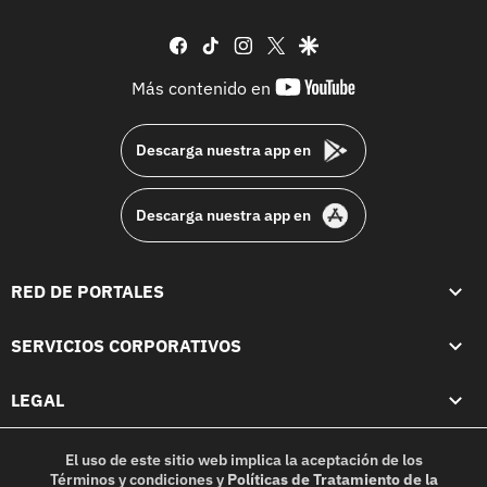
facebook
tiktok
instagram
twitter
google
youtube-
Más contenido en
footer
Descarga nuestra app en
Descarga nuestra app en
RED DE PORTALES
SERVICIOS CORPORATIVOS
LEGAL
El uso de este sitio web implica la aceptación de los
Términos y condiciones
y
Políticas de Tratamiento de la