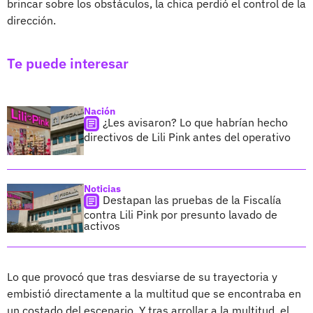
brincar sobre los obstáculos, la chica perdió el control de la
dirección.
Te puede interesar
Nación
¿Les avisaron? Lo que habrían hecho
directivos de Lili Pink antes del operativo
Noticias
Destapan las pruebas de la Fiscalía
contra Lili Pink por presunto lavado de
activos
Lo que provocó que tras desviarse de su trayectoria y
embistió directamente a la multitud que se encontraba en
un costado del escenario. Y tras arrollar a la multitud, el