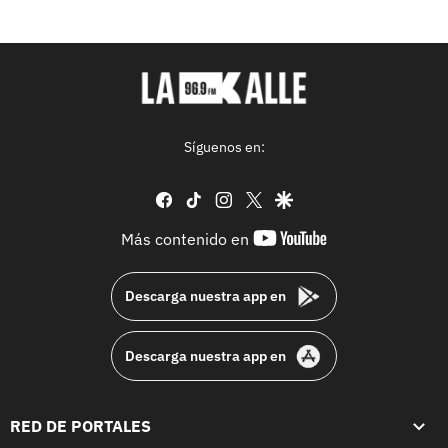
Síguenos en:
facebook
tiktok
instagram
twitter
google
youtube-
Más contenido en
footer
Descarga nuestra app en
Descarga nuestra app en
RED DE PORTALES