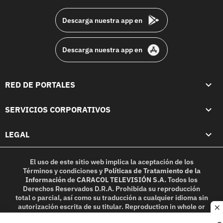
Descarga nuestra app en
Descarga nuestra app en
RED DE PORTALES
SERVICIOS CORPORATIVOS
LEGAL
El uso de este sitio web implica la aceptación de los
Términos y condiciones
y
Políticas de Tratamiento de la
Información
de
CARACOL TELEVISIÓN S.A.
Todos los
Derechos Reservados D.R.A. Prohibida su reproducción
total o parcial, así como su traducción a cualquier idioma sin
autorización escrita de su titular. Reproduction in whole or
c
in part, or translation without written permission is