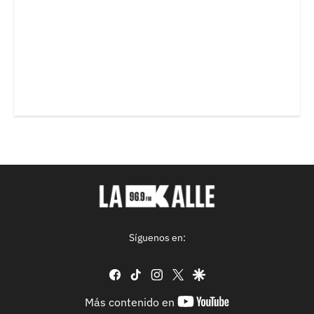
Síguenos en:
facebook
tiktok
instagram
twitter
google
youtube-
Más contenido en
footer