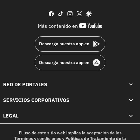
facebook
tiktok
instagram
twitter
google
youtube-
Más contenido en
footer
Descarga nuestra app en
Descarga nuestra app en
RED DE PORTALES
SERVICIOS CORPORATIVOS
LEGAL
El uso de este sitio web implica la aceptación de los
Términos y condiciones
y
Políticas de Tratamiento de la