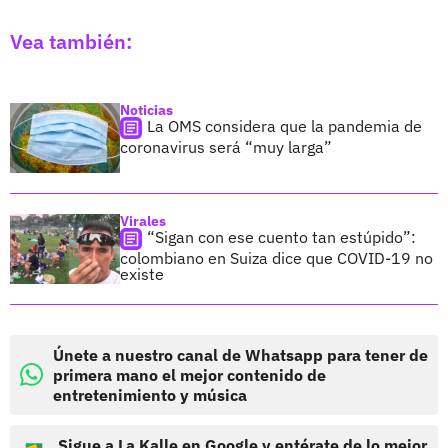
Vea también:
Noticias
La OMS considera que la pandemia de
coronavirus será “muy larga”
Virales
“Sigan con ese cuento tan estúpido”:
colombiano en Suiza dice que COVID-19 no
existe
Únete a nuestro canal de Whatsapp para tener de
primera mano el mejor contenido de
entretenimiento y música
Sigue a La Kalle en Google y entérate de lo mejor