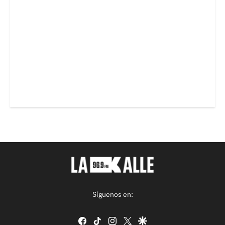
Síguenos en:
facebook
tiktok
instagram
twitter
google