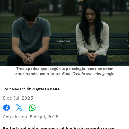
Tres apodos que, según la psicología, podrían estar
anticipando una ruptura
Foto: Creada con labs.google
Por:
Redacción digital La Kalle
8 de Jul, 2025
Whatsapp
Facebook
X
Actualizado: 8 de jul, 2025
En toda relación amorosa, el lenguaje cumple un rol