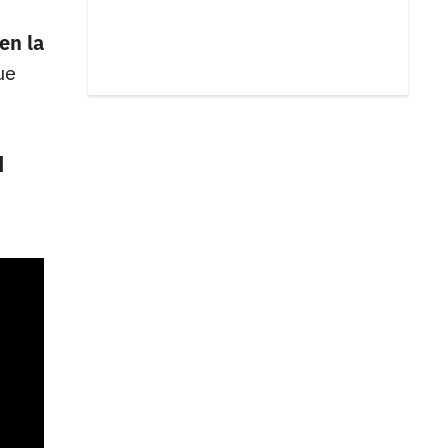
en la
ue
u