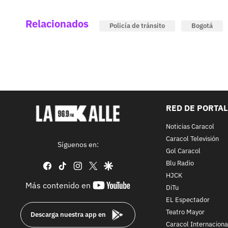
Relacionados
Policía de tránsito
Bogotá
RED DE PORTA
Noticias Caracol
Caracol Televisión
Síguenos en:
Gol Caracol
Blu Radio
facebook
tiktok
instagram
twitter
google
HJCK
youtube-
Más contenido en
DiTu
footer
EL Espectador
Teatro Mayor
Descarga nuestra app en
Caracol Internaciona