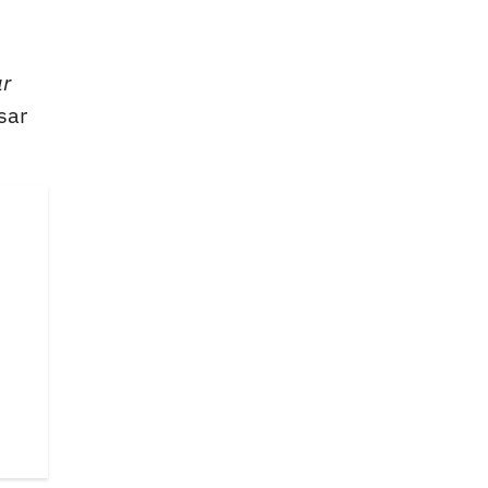
ar
sar