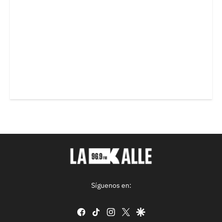
Síguenos en:
facebook
tiktok
instagram
twitter
google