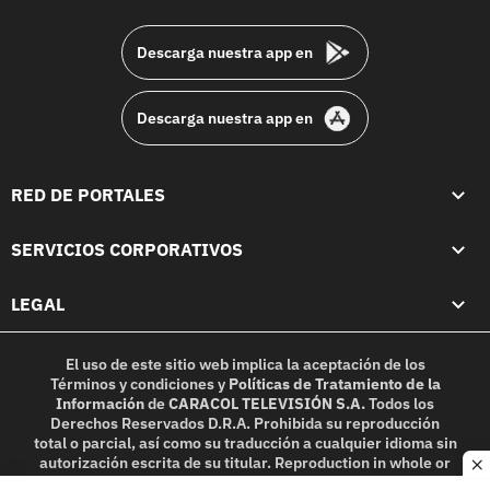
footer
Descarga nuestra app en
Descarga nuestra app en
RED DE PORTALES
SERVICIOS CORPORATIVOS
LEGAL
El uso de este sitio web implica la aceptación de los
Términos y condiciones
y
Políticas de Tratamiento de la
Información
de
CARACOL TELEVISIÓN S.A.
Todos los
Derechos Reservados D.R.A. Prohibida su reproducción
total o parcial, así como su traducción a cualquier idioma sin
autorización escrita de su titular. Reproduction in whole or
c
in part, or translation without written permission is