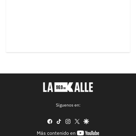
Síguenos en:
facebook
tiktok
instagram
twitter
google
youtube-
Más contenido en