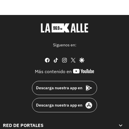
Síguenos en:
facebook
tiktok
instagram
twitter
google
youtube-
Más contenido en
footer
Descarga nuestra app en
Descarga nuestra app en
RED DE PORTALES