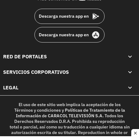
footer
Descarga nuestra app en
Descarga nuestra app en
RED DE PORTALES
SERVICIOS CORPORATIVOS
LEGAL
El uso de este sitio web implica la aceptación de los
Términos y condiciones
y
Políticas de Tratamiento de la
Información
de
CARACOL TELEVISIÓN S.A.
Todos los
Derechos Reservados D.R.A. Prohibida su reproducción
total o parcial, así como su traducción a cualquier idioma sin
autorización escrita de su titular. Reproduction in whole or
c
in part, or translation without written permission is