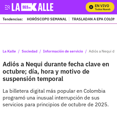
EN VIVO
Mira Todos Nuestros Pr
Tendencias:
HORÓSCOPO SEMANAL
TRASLADAN A EPA COLOM
PUBLICIDAD
/
/
/
La Kalle
Sociedad
Información de servicio
Adiós a Nequi du
Adiós a Nequi durante fecha clave en
octubre; día, hora y motivo de
suspensión temporal
La billetera digital más popular en Colombia
programó una inusual interrupción de sus
servicios para principios de octubre de 2025.