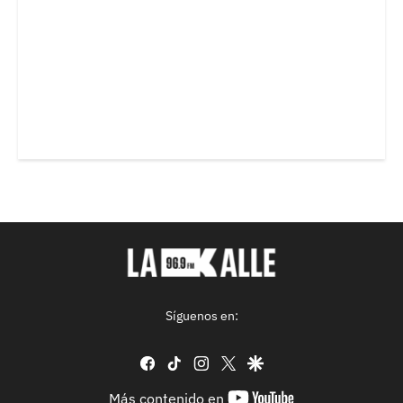
Síguenos en:
facebook
tiktok
instagram
twitter
google
youtube-
Más contenido en