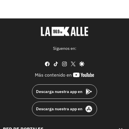
Síguenos en:
facebook
tiktok
instagram
twitter
google
youtube-
Más contenido en
footer
Descarga nuestra app en
Descarga nuestra app en