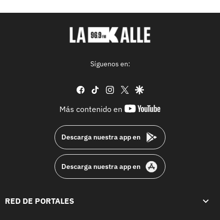
Síguenos en:
facebook
tiktok
instagram
twitter
google
youtube-
Más contenido en
footer
Descarga nuestra app en
Descarga nuestra app en
RED DE PORTALES