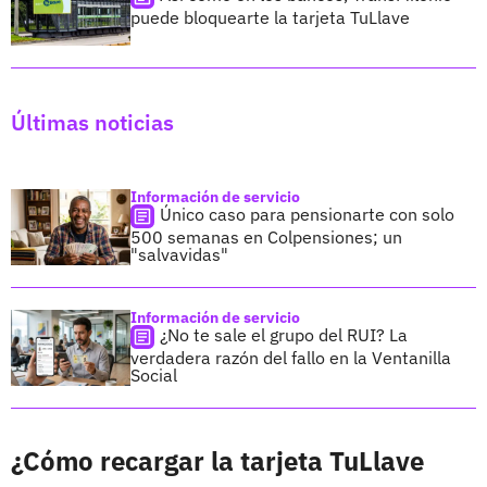
puede bloquearte la tarjeta TuLlave
Últimas noticias
Información de servicio
Único caso para pensionarte con solo
500 semanas en Colpensiones; un
"salvavidas"
Información de servicio
¿No te sale el grupo del RUI? La
verdadera razón del fallo en la Ventanilla
Social
¿Cómo recargar la tarjeta TuLlave