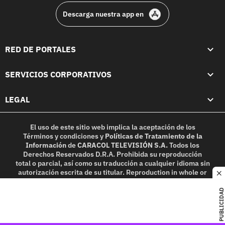
Descarga nuestra app en
RED DE PORTALES
SERVICIOS CORPORATIVOS
LEGAL
El uso de este sitio web implica la aceptación de los
Términos y condiciones
y
Políticas de Tratamiento de la
Información
de
CARACOL TELEVISIÓN S.A.
Todos los
Derechos Reservados D.R.A. Prohibida su reproducción
total o parcial, así como su traducción a cualquier idioma sin
autorización escrita de su titular. Reproduction in whole or
c
in part, or translation without written permission is
prohibited. All rights reserved 2025.
PUBLICIDAD
MIEMBRO DE: