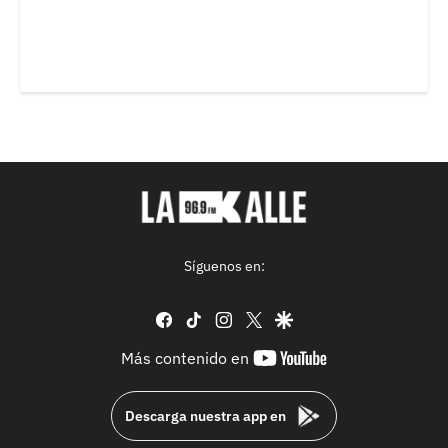
Síguenos en:
facebook
tiktok
instagram
twitter
google
youtube-
Más contenido en
footer
Descarga nuestra app en