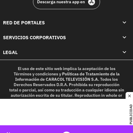
Descarga nuestra app en
RED DE PORTALES
SERVICIOS CORPORATIVOS
LEGAL
El uso de este sitio web implica la aceptación de los
Términos y condiciones
y
Políticas de Tratamiento de la
Información
de
CARACOL TELEVISIÓN S.A.
Todos los
Derechos Reservados D.R.A. Prohibida su reproducción
total o parcial, así como su traducción a cualquier idioma sin
autorización escrita de su titular. Reproduction in whole or
c
in part, or translation without written permission is
prohibited. All rights reserved 2025.
PUBLICIDAD
MIEMBRO DE: