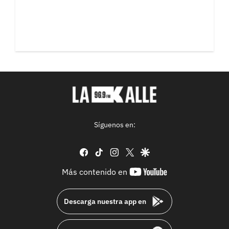
Síguenos en:
facebook
tiktok
instagram
twitter
google
youtube-
Más contenido en
footer
Descarga nuestra app en