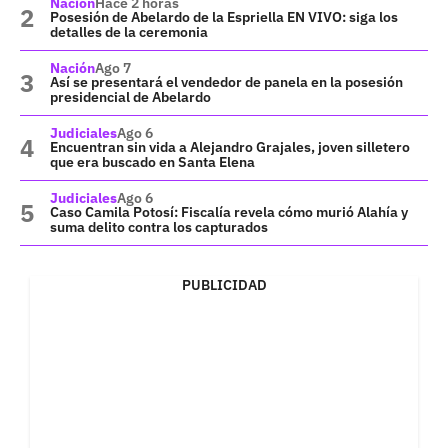
Nación
Hace 2 horas
Posesión de Abelardo de la Espriella EN VIVO: siga los
detalles de la ceremonia
Nación
Ago 7
Así se presentará el vendedor de panela en la posesión
presidencial de Abelardo
Judiciales
Ago 6
Encuentran sin vida a Alejandro Grajales, joven silletero
que era buscado en Santa Elena
Judiciales
Ago 6
Caso Camila Potosí: Fiscalía revela cómo murió Alahía y
suma delito contra los capturados
PUBLICIDAD