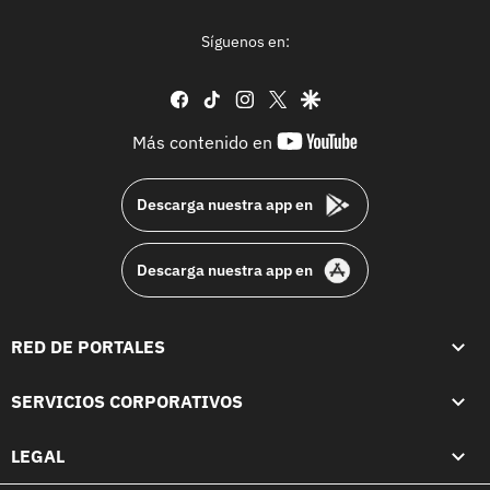
Síguenos en:
facebook
tiktok
instagram
twitter
google
youtube-
Más contenido en
footer
Descarga nuestra app en
Descarga nuestra app en
RED DE PORTALES
SERVICIOS CORPORATIVOS
LEGAL