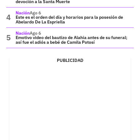
devoción a la Santa Muerte
Nación
Ago 6
Este es el orden del día y horarios para la posesión de
Abelardo De La Espriella
Nación
Ago 6
Emotivo video del bautizo de Alahia antes de su funeral;
así fue el adiós a bebé de Camila Potosí
PUBLICIDAD