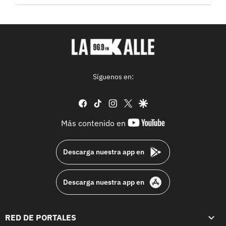
Síguenos en:
facebook
tiktok
instagram
twitter
google
youtube-
Más contenido en
footer
Descarga nuestra app en
Descarga nuestra app en
RED DE PORTALES