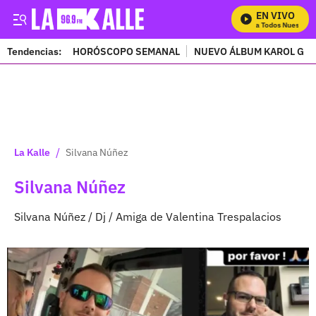
EN VIVO
Mira Todos Nuestros P
Tendencias:
HORÓSCOPO SEMANAL
NUEVO ÁLBUM KAROL G
PUBLICIDAD
/
La Kalle
Silvana Núñez
Silvana Núñez
Silvana Núñez / Dj / Amiga de Valentina Trespalacios