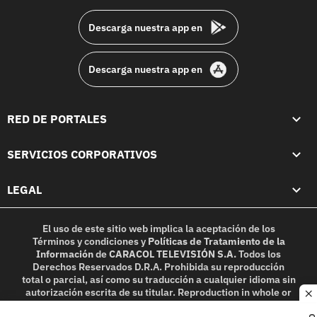
Descarga nuestra app en
Descarga nuestra app en
RED DE PORTALES
SERVICIOS CORPORATIVOS
LEGAL
El uso de este sitio web implica la aceptación de los
Términos y condiciones
y
Políticas de Tratamiento de la
Información
de
CARACOL TELEVISIÓN S.A.
Todos los
Derechos Reservados D.R.A. Prohibida su reproducción
total o parcial, así como su traducción a cualquier idioma sin
autorización escrita de su titular. Reproduction in whole or
c
in part, or translation without written permission is