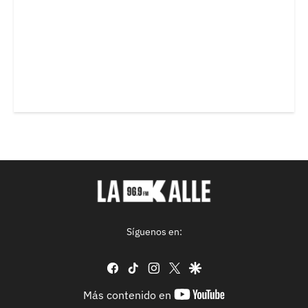
Síguenos en:
facebook
tiktok
instagram
twitter
google
youtube-
Más contenido en
footer