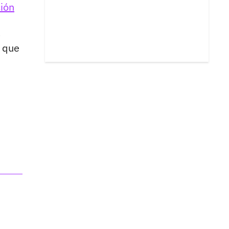
ción
n
ó que