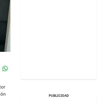
Whatsapp
k
tor
ión
PUBLICIDAD